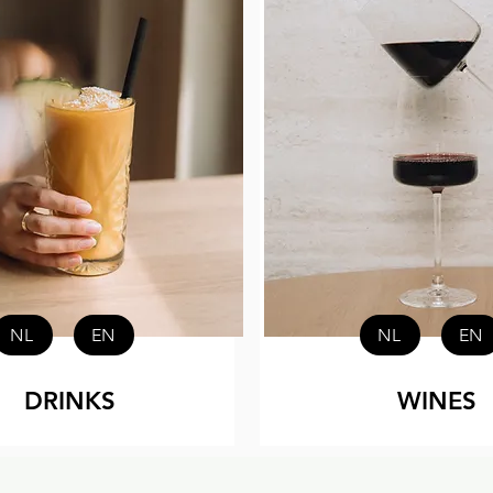
NL
EN
NL
EN
DRINKS
WINES