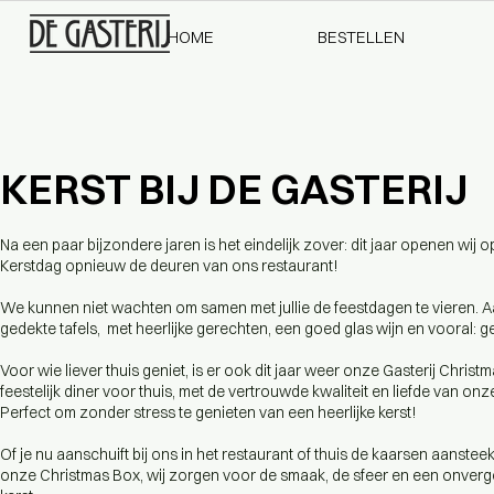
HOME
BESTELLEN
KERST BIJ DE GASTERIJ
Na een paar bijzondere jaren is het eindelijk zover: dit jaar openen
wij o
Kerstdag
opnieuw de deuren van ons restaurant!
We kunnen niet wachten om samen met jullie de feestdagen te vieren. A
gedekte tafels,
met heerlijke gerechten, een goed glas wijn en vooral: ge
Voor wie liever thuis geniet, is er ook dit jaar weer onze Gasterij Christ
feestelijk diner voor thuis, met de vertrouwde kwaliteit en liefde van onz
Perfect om
zonder stress te genieten van een heerlijke kerst!
Of je nu aanschuift bij ons in het restaurant of thuis de kaarsen aanstee
onze
Christmas Box, wij zorgen voor de smaak, de sfeer en een onverge